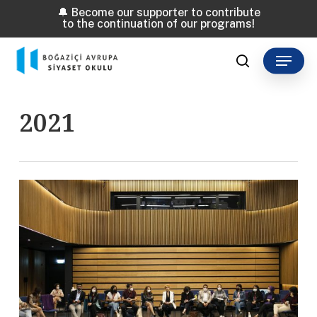
Skip
🔔 Become our supporter to contribute
to the continuation of our programs!
to
main
Menu
content
search
2021