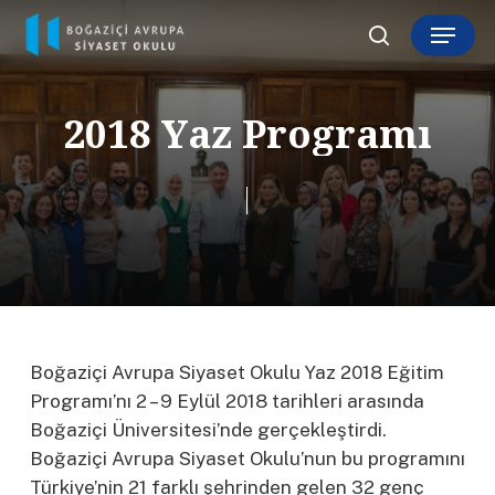
Skip
Menu
to
search
main
content
2
0
1
8
Y
a
z
P
r
o
g
r
a
m
ı
Boğaziçi Avrupa Siyaset Okulu Yaz 2018 Eğitim
Programı’nı 2 – 9 Eylül 2018 tarihleri arasında
Boğaziçi Üniversitesi’nde gerçekleştirdi.
Boğaziçi Avrupa Siyaset Okulu’nun bu programını
Türkiye’nin 21 farklı şehrinden gelen 32 genç