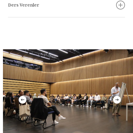
Ders Verenler
Ahmet Kalkan, Bursa
Doç. Dr. Ayfer Bartu Candan
Ahmet Samet Atilla, Eskişehir
Prof. Dr. Ayşe Buğra
Ali Berkay Güngören, İstanbul
Prof. Dr. Aziz Çelik
Alperen Memiş, Çankırı
Doç. Dr. Behlül Özkan
Ayşenur Uysal, Kahramanmaraş
Prof. Dr. Demet Lüküslü
Bert Canbolat, Ankara
Dr. Ekrem Aslan
Betül Zehra Akbaş, Şanlıurfa
Elif Avcı
Beyzanur Bektaş, İzmir
Emre Baykal