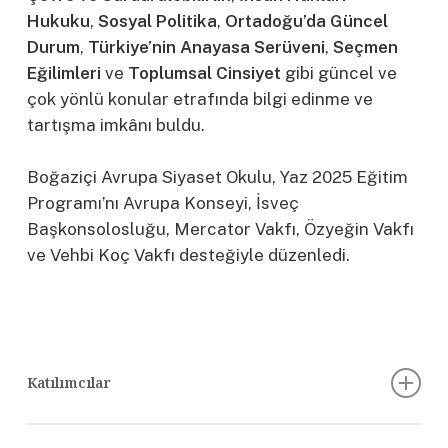
Hukuku
,
Sosyal Politika
,
Ortadoğu’da Güncel
Durum
,
Türkiye’nin Anayasa Serüveni
,
Seçmen
Eğilimleri
ve
Toplumsal Cinsiyet
gibi güncel ve
çok yönlü konular etrafında bilgi edinme ve
tartışma imkânı buldu.
Boğaziçi Avrupa Siyaset Okulu, Yaz 2025 Eğitim
Programı’nı Avrupa Konseyi, İsveç
Başkonsolosluğu, Mercator Vakfı, Özyeğin Vakfı
ve Vehbi Koç Vakfı desteğiyle düzenledi.
Katılımcılar
Adnan Öveç, Hakkari