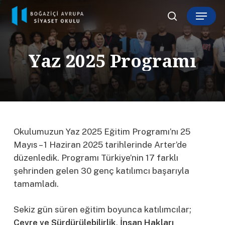
Skip
Menu
to
search
main
content
Y
a
z
2
0
2
5
P
r
o
g
r
a
m
ı
Okulumuzun Yaz 2025 Eğitim Programı’nı 25
Mayıs – 1 Haziran 2025 tarihlerinde Arter’de
düzenledik. Programı Türkiye’nin 17 farklı
şehrinden gelen 30 genç katılımcı başarıyla
tamamladı.
Sekiz gün süren eğitim boyunca katılımcılar;
Çevre ve Sürdürülebilirlik
,
İnsan Hakları