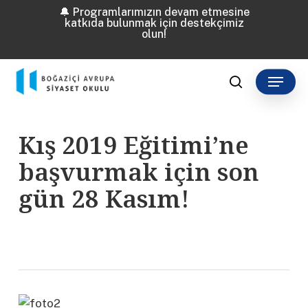
Skip
🔔 Programlarımızın devam etmesine
katkıda bulunmak için destekçimiz
to
olun!
main
content
Menu
search
Kış 2019 Eğitimi’ne
başvurmak için son
gün 28 Kasım!