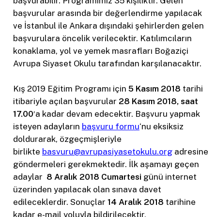
başvurabilir. Programımız 35 kişiliktir. Gelen
başvurular arasında bir değerlendirme yapılacak
ve İstanbul ile Ankara dışındaki şehirlerden gelen
başvurulara öncelik verilecektir. Katılımcıların
konaklama, yol ve yemek masrafları Boğaziçi
Avrupa Siyaset Okulu tarafından karşılanacaktır.
Kış 2019 Eğitim Programı için
5 Kasım 2018
tarihi
itibariyle açılan başvurular
28 Kasım 2018, saat
17.00
′a kadar devam edecektir. Başvuru yapmak
isteyen adayların
başvuru formu
‘nu eksiksiz
doldurarak, özgeçmişleriyle
birlikte
basvuru@avrupasiyasetokulu.org
adresine
göndermeleri gerekmektedir. İlk aşamayı geçen
adaylar
8 Aralık 2018
Cumartesi
günü internet
üzerinden yapılacak olan sınava davet
edileceklerdir. Sonuçlar
14 Aralık 2018
tarihine
kadar e-mail yoluyla bildirilecektir.